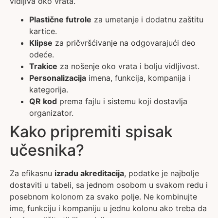
vidljiva oko vrata.
Plastične futrole
za umetanje i dodatnu zaštitu
kartice.
Klipse
za pričvršćivanje na odgovarajući deo
odeće.
Trakice
za nošenje oko vrata i bolju vidljivost.
Personalizacija
imena, funkcija, kompanija i
kategorija.
QR kod
prema fajlu i sistemu koji dostavlja
organizator.
Kako pripremiti spisak
učesnika?
Za efikasnu
izradu akreditacija
, podatke je najbolje
dostaviti u tabeli, sa jednom osobom u svakom redu i
posebnom kolonom za svako polje. Ne kombinujte
ime, funkciju i kompaniju u jednu kolonu ako treba da