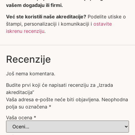
vašem događaju ili firmi.
Već ste koristili naše akreditacije?
Podelite utiske o
štampi, personalizaciji i komunikaciji i
ostavite
iskrenu recenziju
.
Recenzije
Još nema komentara.
Budite prvi koji će napisati recenziju za „Izrada
akreditacija“
Vaša adresa e-pošte neće biti objavljena.
Neophodna
polja su označena
*
Vaša ocena
*