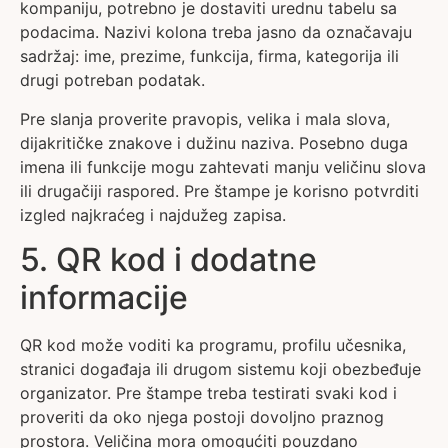
kompaniju, potrebno je dostaviti urednu tabelu sa
podacima. Nazivi kolona treba jasno da označavaju
sadržaj: ime, prezime, funkcija, firma, kategorija ili
drugi potreban podatak.
Pre slanja proverite pravopis, velika i mala slova,
dijakritičke znakove i dužinu naziva. Posebno duga
imena ili funkcije mogu zahtevati manju veličinu slova
ili drugačiji raspored. Pre štampe je korisno potvrditi
izgled najkraćeg i najdužeg zapisa.
5. QR kod i dodatne
informacije
QR kod može voditi ka programu, profilu učesnika,
stranici događaja ili drugom sistemu koji obezbeđuje
organizator. Pre štampe treba testirati svaki kod i
proveriti da oko njega postoji dovoljno praznog
prostora. Veličina mora omogućiti pouzdano