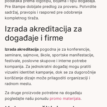
podataka prema logotipu, bojama i tipu događaja.
Pre štampe dobijate predlog za proveru. Potvrdite
sadržaj, pravopis i raspored pre odobrenja
kompletnog tiraža.
Izrada akreditacija za
događaje i firme
Izrada akreditacija
pogodna je za konferencije,
seminare, sajmove, škole, sportske manifestacije,
festivale, poslovne skupove i interne potrebe
kompanija. Za jednokratni događaj mogu pratiti
vizuelni identitet kampanje, dok se za dugoročnije
korišćenje dizajn može prilagoditi organizaciji i
radnom mestu.
Za druge proizvode potrebne na događaju
pogledajte našu ponudu
promo materijala
.