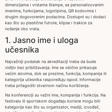
dimenzijama i vrstama štampe, sa personalizovanim
imenima, funkcijama, logotipima, QR kodovima i
drugim dogovorenim podacima. Dostupni su i dodaci
kao što su plastične futrole, klipse i trakice za
nošenje oko vrata.
1. Jasno ime i uloga
učesnika
Najvažniji podatak na akreditaciji treba da bude
vidljiv bez približavanja. Ime se obično prikazuje
većim slovima, dok se prezime, funkcija, kompanija ili
kategorija učesnika raspoređuju ispod. Informacije
treba prilagoditi stvarnom načinu korišćenja.
Na konferenciji su važni ime, kompanija i funkcija. Na
festivalu ili sportskom događaju korisne mogu biti
kategorije kao što su organizator, mediji, izvođač,