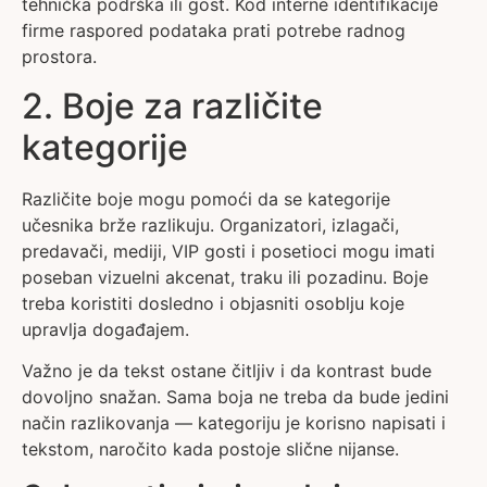
tehnička podrška ili gost. Kod interne identifikacije
firme raspored podataka prati potrebe radnog
prostora.
2. Boje za različite
kategorije
Različite boje mogu pomoći da se kategorije
učesnika brže razlikuju. Organizatori, izlagači,
predavači, mediji, VIP gosti i posetioci mogu imati
poseban vizuelni akcenat, traku ili pozadinu. Boje
treba koristiti dosledno i objasniti osoblju koje
upravlja događajem.
Važno je da tekst ostane čitljiv i da kontrast bude
dovoljno snažan. Sama boja ne treba da bude jedini
način razlikovanja — kategoriju je korisno napisati i
tekstom, naročito kada postoje slične nijanse.