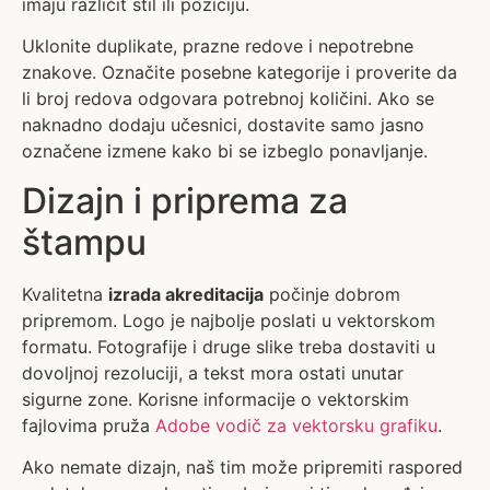
imaju različit stil ili poziciju.
Uklonite duplikate, prazne redove i nepotrebne
znakove. Označite posebne kategorije i proverite da
li broj redova odgovara potrebnoj količini. Ako se
naknadno dodaju učesnici, dostavite samo jasno
označene izmene kako bi se izbeglo ponavljanje.
Dizajn i priprema za
štampu
Kvalitetna
izrada akreditacija
počinje dobrom
pripremom. Logo je najbolje poslati u vektorskom
formatu. Fotografije i druge slike treba dostaviti u
dovoljnoj rezoluciji, a tekst mora ostati unutar
sigurne zone. Korisne informacije o vektorskim
fajlovima pruža
Adobe vodič za vektorsku grafiku
.
Ako nemate dizajn, naš tim može pripremiti raspored