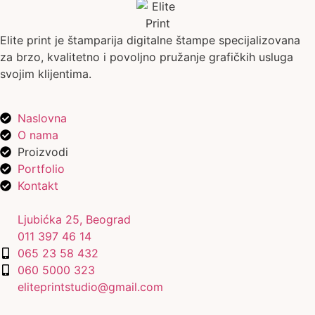
Elite print je štamparija digitalne štampe specijalizovana
za brzo, kvalitetno i povoljno pružanje grafičkih usluga
svojim klijentima.
Naslovna
O nama
Proizvodi
Portfolio
Kontakt
Ljubićka 25, Beograd
011 397 46 14
065 23 58 432
060 5000 323
eliteprintstudio@gmail.com