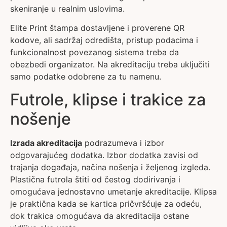
skeniranje u realnim uslovima.
Elite Print štampa dostavljene i proverene QR
kodove, ali sadržaj odredišta, pristup podacima i
funkcionalnost povezanog sistema treba da
obezbedi organizator. Na akreditaciju treba uključiti
samo podatke odobrene za tu namenu.
Futrole, klipse i trakice za
nošenje
Izrada akreditacija
podrazumeva i izbor
odgovarajućeg dodatka. Izbor dodatka zavisi od
trajanja događaja, načina nošenja i željenog izgleda.
Plastična futrola štiti od čestog dodirivanja i
omogućava jednostavno umetanje akreditacije. Klipsa
je praktična kada se kartica pričvršćuje za odeću,
dok trakica omogućava da akreditacija ostane