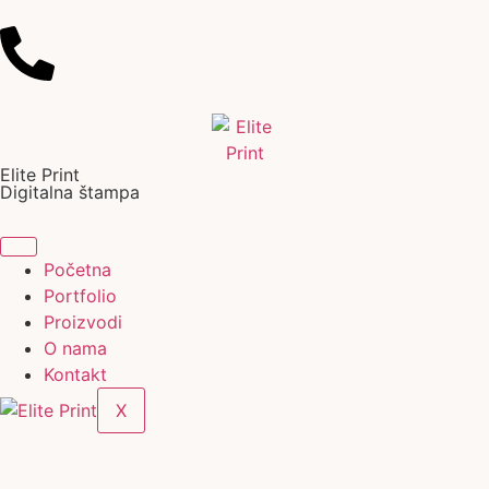
Elite Print
Digitalna štampa
Početna
Portfolio
Proizvodi
O nama
Kontakt
X