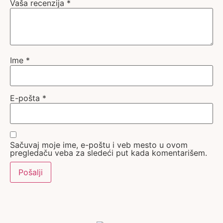
Vaša recenzija
*
Ime
*
E-pošta
*
Sačuvaj moje ime, e-poštu i veb mesto u ovom
pregledaču veba za sledeći put kada komentarišem.