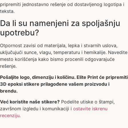
pripremiti jednostavno rešenje od dostavljenog logotipa i
teksta.
Da li su namenjeni za spoljašnju
upotrebu?
Otpornost zavisi od materijala, lepka i stvarnih uslova,
uključujući sunce, vlagu, temperaturu i hemikalije. Navedite
mesto korišćenja kako bismo procenili odgovarajuće
rešenje.
Pošaljite logo, dimenziju i količinu. Elite Print će pripremiti
3D epoksi stikere prilagođene vašem proizvodu i
brendu.
Već koristite naše stikere?
Podelite utiske o štampi,
završnom izgledu i komunikaciji i
ostavite iskrenu
recenziju
.