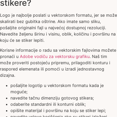
stikere?
Logo je najbolje poslati u vektorskom formatu, jer se može
skalirati bez gubitka oštrine. Ako imate samo sliku,
pošaljite originalni fajl u najvećoj dostupnoj rezoluciji.
Navedite željenu širinu i visinu, oblik, količinu i površinu na
koju će se stiker lepiti.
Korisne informacije o radu sa vektorskim fajlovima možete
pronaći u
Adobe vodiču za vektorsku grafiku
. Naš tim
može proveriti postojeću pripremu, prilagoditi konturu i
raspored elemenata ili pomoći u izradi jednostavnog
dizajna.
pošaljite logotip u vektorskom formatu kada je
moguće;
navedite tačnu dimenziju gotovog stikera;
odaberite standardni ili konturni oblik;
opišite materijal i površinu na koju se stiker lepi;
navedite uslove korišćenja ako su stikeri izloženi