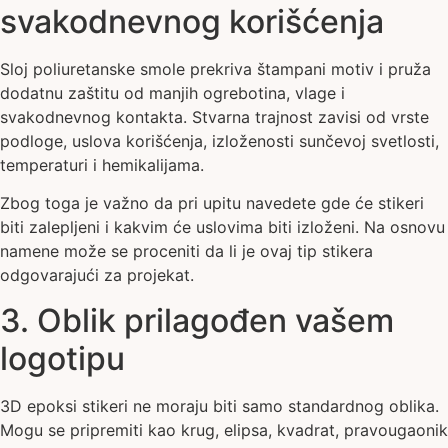
svakodnevnog korišćenja
Sloj poliuretanske smole prekriva štampani motiv i pruža
dodatnu zaštitu od manjih ogrebotina, vlage i
svakodnevnog kontakta. Stvarna trajnost zavisi od vrste
podloge, uslova korišćenja, izloženosti sunčevoj svetlosti,
temperaturi i hemikalijama.
Zbog toga je važno da pri upitu navedete gde će stikeri
biti zalepljeni i kakvim će uslovima biti izloženi. Na osnovu
namene može se proceniti da li je ovaj tip stikera
odgovarajući za projekat.
3. Oblik prilagođen vašem
logotipu
3D epoksi stikeri ne moraju biti samo standardnog oblika.
Mogu se pripremiti kao krug, elipsa, kvadrat, pravougaonik