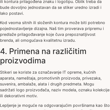
ili kontura prilagođena znaku i logotipu. Oblik treba da
bude dovoljno jednostavan da se stiker uredno izradi i
lako postavi.
Kod veoma sitnih ili složenih kontura može biti potrebno
pojednostavljenje dizajna. Naš tim proverava pripremu i
predlaže prilagođavanje koje čuva prepoznatljivost
brenda, ali omogućava kvalitetnu izradu.
4. Primena na različitim
proizvodima
Stikeri se koriste za označavanje IT opreme, kućnih
aparata, nameštaja, promotivnih proizvoda, privezaka,
suvenira, ambalaže, alata i drugih predmeta. Mogu
sadržati logo proizvođača, naziv modela, oznaku kolekcije
ili dekorativni motiv.
Lepljenje je moguće na odgovarajućim površinama kao što