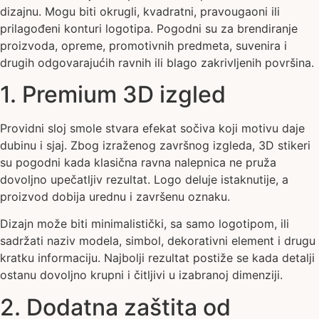
dizajnu. Mogu biti okrugli, kvadratni, pravougaoni ili
prilagođeni konturi logotipa. Pogodni su za brendiranje
proizvoda, opreme, promotivnih predmeta, suvenira i
drugih odgovarajućih ravnih ili blago zakrivljenih površina.
1. Premium 3D izgled
Providni sloj smole stvara efekat sočiva koji motivu daje
dubinu i sjaj. Zbog izraženog završnog izgleda, 3D stikeri
su pogodni kada klasična ravna nalepnica ne pruža
dovoljno upečatljiv rezultat. Logo deluje istaknutije, a
proizvod dobija urednu i završenu oznaku.
Dizajn može biti minimalistički, sa samo logotipom, ili
sadržati naziv modela, simbol, dekorativni element i drugu
kratku informaciju. Najbolji rezultat postiže se kada detalji
ostanu dovoljno krupni i čitljivi u izabranoj dimenziji.
2. Dodatna zaštita od