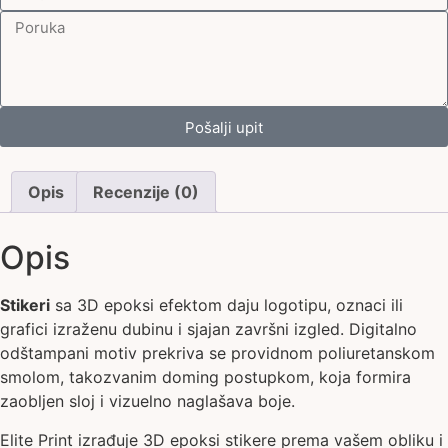
Pošalji upit
Opis
Recenzije (0)
Opis
Stikeri
sa 3D epoksi efektom daju logotipu, oznaci ili
grafici izraženu dubinu i sjajan završni izgled. Digitalno
odštampani motiv prekriva se providnom poliuretanskom
smolom, takozvanim doming postupkom, koja formira
zaobljen sloj i vizuelno naglašava boje.
Elite Print izrađuje 3D epoksi stikere prema vašem obliku i