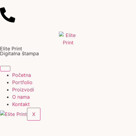
Elite Print
Digitalna štampa
Početna
Portfolio
Proizvodi
O nama
Kontakt
X