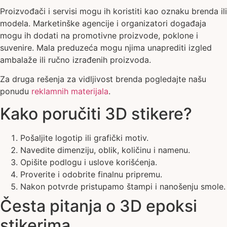
Proizvođači i servisi mogu ih koristiti kao oznaku brenda ili
modela. Marketinške agencije i organizatori događaja
mogu ih dodati na promotivne proizvode, poklone i
suvenire. Mala preduzeća mogu njima unaprediti izgled
ambalaže ili ručno izrađenih proizvoda.
Za druga rešenja za vidljivost brenda pogledajte našu
ponudu
reklamnih materijala
.
Kako poručiti 3D stikere?
Pošaljite logotip ili grafički motiv.
Navedite dimenziju, oblik, količinu i namenu.
Opišite podlogu i uslove korišćenja.
Proverite i odobrite finalnu pripremu.
Nakon potvrde pristupamo štampi i nanošenju smole.
Česta pitanja o 3D epoksi
stikerima