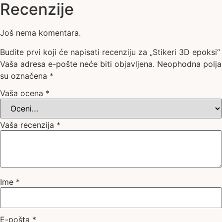
Recenzije
Još nema komentara.
Budite prvi koji će napisati recenziju za „Stikeri 3D epoksi“
Vaša adresa e-pošte neće biti objavljena.
Neophodna polja
su označena
*
Vaša ocena
*
Vaša recenzija
*
Ime
*
E-pošta
*