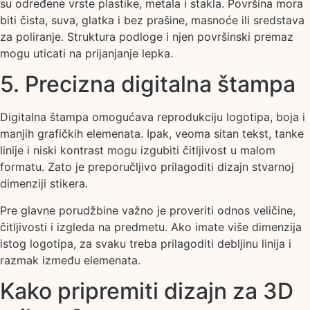
su određene vrste plastike, metala i stakla. Površina mora
biti čista, suva, glatka i bez prašine, masnoće ili sredstava
za poliranje. Struktura podloge i njen površinski premaz
mogu uticati na prijanjanje lepka.
5. Precizna digitalna štampa
Digitalna štampa omogućava reprodukciju logotipa, boja i
manjih grafičkih elemenata. Ipak, veoma sitan tekst, tanke
linije i niski kontrast mogu izgubiti čitljivost u malom
formatu. Zato je preporučljivo prilagoditi dizajn stvarnoj
dimenziji stikera.
Pre glavne porudžbine važno je proveriti odnos veličine,
čitljivosti i izgleda na predmetu. Ako imate više dimenzija
istog logotipa, za svaku treba prilagoditi debljinu linija i
razmak između elemenata.
Kako pripremiti dizajn za 3D