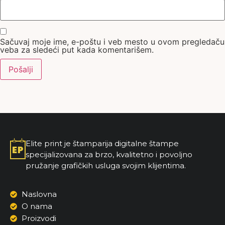
Sačuvaj moje ime, e-poštu i veb mesto u ovom pregledaču
veba za sledeći put kada komentarišem.
Elite print je štamparija digitalne štampe
specijalizovana za brzo, kvalitetno i povoljno
pružanje grafičkih usluga svojim klijentima.
Naslovna
O nama
Proizvodi