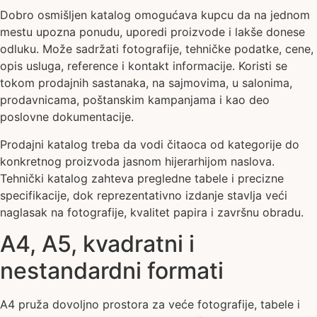
Dobro osmišljen katalog omogućava kupcu da na jednom
mestu upozna ponudu, uporedi proizvode i lakše donese
odluku. Može sadržati fotografije, tehničke podatke, cene,
opis usluga, reference i kontakt informacije. Koristi se
tokom prodajnih sastanaka, na sajmovima, u salonima,
prodavnicama, poštanskim kampanjama i kao deo
poslovne dokumentacije.
Prodajni katalog treba da vodi čitaoca od kategorije do
konkretnog proizvoda jasnom hijerarhijom naslova.
Tehnički katalog zahteva pregledne tabele i precizne
specifikacije, dok reprezentativno izdanje stavlja veći
naglasak na fotografije, kvalitet papira i završnu obradu.
A4, A5, kvadratni i
nestandardni formati
A4 pruža dovoljno prostora za veće fotografije, tabele i