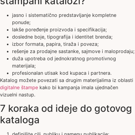
štampani katalozi?
jasno i sistematično predstavljanje kompletne
ponude;
lakše poređenje proizvoda i specifikacija;
dosledne boje, tipografija i identitet brenda;
izbor formata, papira, tiraža i poveza;
rešenje za prodajne sastanke, sajmove i maloprodaju;
duža upotreba od jednokratnog promotivnog
materijala;
profesionalan utisak kod kupaca i partnera.
Katalog možete povezati sa drugim materijalima iz oblasti
digitalne štampe
kako bi kampanja imala ujednačen
vizuelni nastup.
7 koraka od ideje do gotovog
kataloga
definišite cilj, publiku i namenu publikacije;