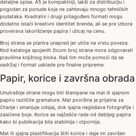
detaljne opise. A5 je kompaktniji, lakši za distribuciju i
pogodan za ponude koje ne zahtevaju mnogo tehničkih
podataka. Kvadratni i drugi prilagođeni formati mogu
dodatno istaći kreativni identitet brenda, ali se pre izbora
proverava iskorišćenje papira i uticaj na cenu.
Broj strana se planira unapred jer utiče na vrstu poveza.
Kod kataloga spojenih žicom broj strana mora odgovarati
pravilima knjižnog bloka. Naš tim može pomoći da se
sadržaj i format usklade pre finalne pripreme.
Papir, korice i završna obrada
Unutrašnje strane mogu biti štampane na mat ili sjajnom
papiru različite gramature. Mat površina je prijatna za
čitanje i smanjuje odsjaj, dok sjajna naglašava fotografije i
zasićene boje. Korice se najčešće rade od debljeg papira
kako bi publikacija bila stabilnija i otpornija.
Mat ili sjajna plastifikacija štiti korice i daje im završen