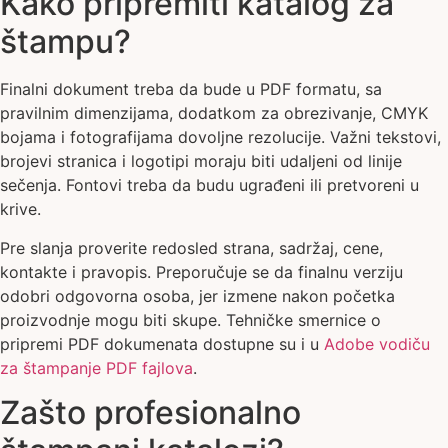
Kako pripremiti katalog za
štampu?
Finalni dokument treba da bude u PDF formatu, sa
pravilnim dimenzijama, dodatkom za obrezivanje, CMYK
bojama i fotografijama dovoljne rezolucije. Važni tekstovi,
brojevi stranica i logotipi moraju biti udaljeni od linije
sečenja. Fontovi treba da budu ugrađeni ili pretvoreni u
krive.
Pre slanja proverite redosled strana, sadržaj, cene,
kontakte i pravopis. Preporučuje se da finalnu verziju
odobri odgovorna osoba, jer izmene nakon početka
proizvodnje mogu biti skupe. Tehničke smernice o
pripremi PDF dokumenata dostupne su i u
Adobe vodiču
za štampanje PDF fajlova
.
Zašto profesionalno