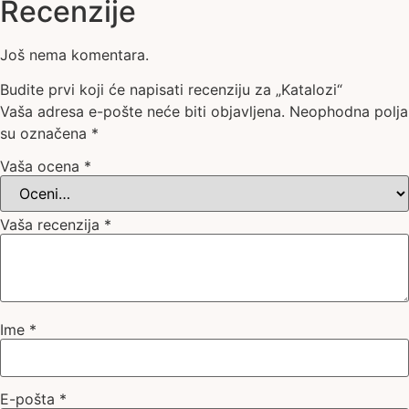
Recenzije
Još nema komentara.
Budite prvi koji će napisati recenziju za „Katalozi“
Vaša adresa e-pošte neće biti objavljena.
Neophodna polja
su označena
*
Vaša ocena
*
Vaša recenzija
*
Ime
*
E-pošta
*