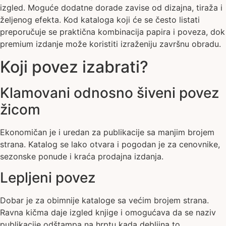
izgled. Moguće dodatne dorade zavise od dizajna, tiraža i
željenog efekta. Kod kataloga koji će se često listati
preporučuje se praktična kombinacija papira i poveza, dok
premium izdanje može koristiti izraženiju završnu obradu.
Koji povez izabrati?
Klamovani odnosno šiveni povez
žicom
Ekonomičan je i uredan za publikacije sa manjim brojem
strana. Katalog se lako otvara i pogodan je za cenovnike,
sezonske ponude i kraća prodajna izdanja.
Lepljeni povez
Dobar je za obimnije kataloge sa većim brojem strana.
Ravna kičma daje izgled knjige i omogućava da se naziv
publikacije odštampa na hrptu kada debljina to