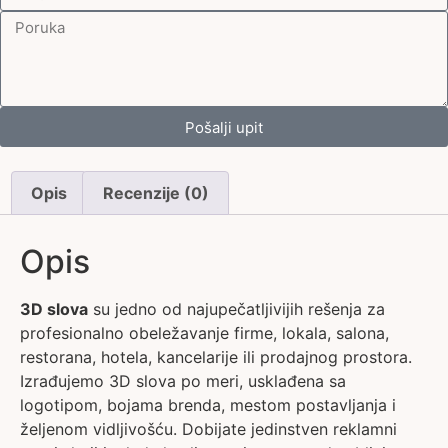
Pošalji upit
Opis
Recenzije (0)
Opis
3D slova
su jedno od najupečatljivijih rešenja za
profesionalno obeležavanje firme, lokala, salona,
restorana, hotela, kancelarije ili prodajnog prostora.
Izrađujemo 3D slova po meri, usklađena sa
logotipom, bojama brenda, mestom postavljanja i
željenom vidljivošću. Dobijate jedinstven reklamni