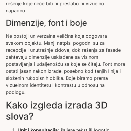
rešenje koje neće biti ni preslabo ni vizuelno
napadno.
Dimenzije, font i boje
Ne postoji univerzalna veličina koja odgovara
svakom objektu. Manji natpisi pogodni su za
recepcije i unutrašnje zidove, dok rešenja za fasade
zahtevaju dimenzije usklađene sa visinom
postavljanja i udaljenošću sa koje se čitaju. Font mora
ostati jasan nakon izrade, posebno kod tanjih linija i
složenih rukopisnih oblika. Boje biramo prema
vizuelnom identitetu i kontrastu u odnosu na
podlogu.
Kako izgleda izrada 3D
slova?
Upit i konsultacija:
šaljete tekst ili logotip,