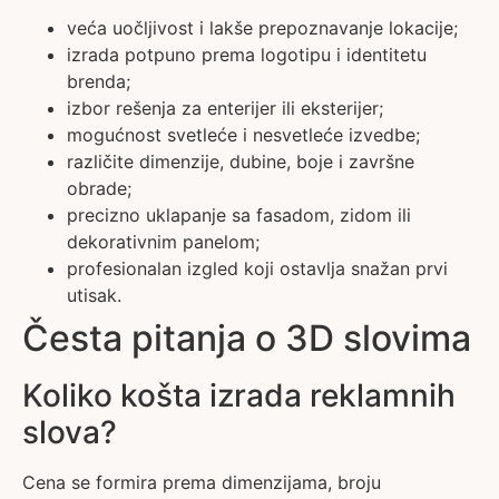
veća uočljivost i lakše prepoznavanje lokacije;
izrada potpuno prema logotipu i identitetu
brenda;
izbor rešenja za enterijer ili eksterijer;
mogućnost svetleće i nesvetleće izvedbe;
različite dimenzije, dubine, boje i završne
obrade;
precizno uklapanje sa fasadom, zidom ili
dekorativnim panelom;
profesionalan izgled koji ostavlja snažan prvi
utisak.
Česta pitanja o 3D slovima
Koliko košta izrada reklamnih
slova?
Cena se formira prema dimenzijama, broju