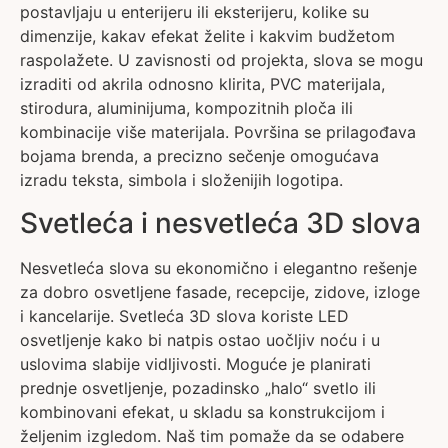
postavljaju u enterijeru ili eksterijeru, kolike su
dimenzije, kakav efekat želite i kakvim budžetom
raspolažete. U zavisnosti od projekta, slova se mogu
izraditi od akrila odnosno klirita, PVC materijala,
stirodura, aluminijuma, kompozitnih ploča ili
kombinacije više materijala. Površina se prilagođava
bojama brenda, a precizno sečenje omogućava
izradu teksta, simbola i složenijih logotipa.
Svetleća i nesvetleća 3D slova
Nesvetleća slova su ekonomično i elegantno rešenje
za dobro osvetljene fasade, recepcije, zidove, izloge
i kancelarije. Svetleća 3D slova koriste LED
osvetljenje kako bi natpis ostao uočljiv noću i u
uslovima slabije vidljivosti. Moguće je planirati
prednje osvetljenje, pozadinsko „halo“ svetlo ili
kombinovani efekat, u skladu sa konstrukcijom i
željenim izgledom. Naš tim pomaže da se odabere