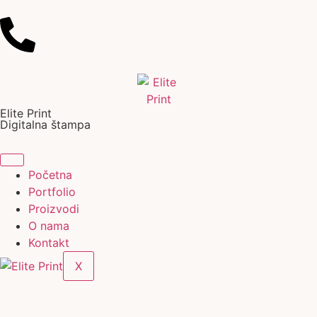
Elite Print
Digitalna štampa
Početna
Portfolio
Proizvodi
O nama
Kontakt
X