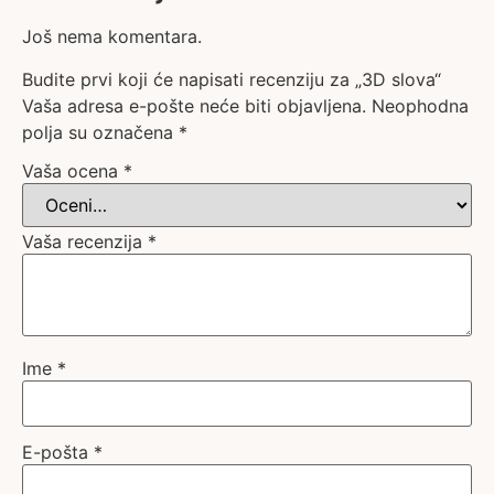
Još nema komentara.
Budite prvi koji će napisati recenziju za „3D slova“
Vaša adresa e-pošte neće biti objavljena.
Neophodna
polja su označena
*
Vaša ocena
*
Vaša recenzija
*
Ime
*
E-pošta
*