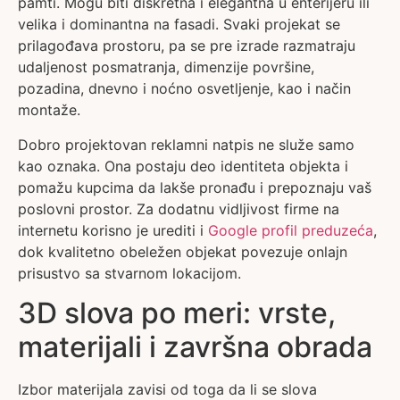
pamti. Mogu biti diskretna i elegantna u enterijeru ili
velika i dominantna na fasadi. Svaki projekat se
prilagođava prostoru, pa se pre izrade razmatraju
udaljenost posmatranja, dimenzije površine,
pozadina, dnevno i noćno osvetljenje, kao i način
montaže.
Dobro projektovan reklamni natpis ne služe samo
kao oznaka. Ona postaju deo identiteta objekta i
pomažu kupcima da lakše pronađu i prepoznaju vaš
poslovni prostor. Za dodatnu vidljivost firme na
internetu korisno je urediti i
Google profil preduzeća
,
dok kvalitetno obeležen objekat povezuje onlajn
prisustvo sa stvarnom lokacijom.
3D slova po meri: vrste,
materijali i završna obrada
Izbor materijala zavisi od toga da li se slova