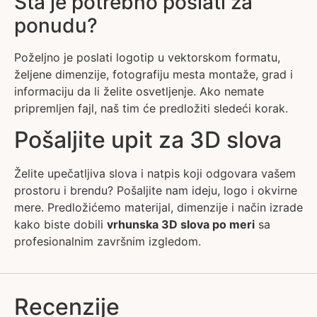
Šta je potrebno poslati za
ponudu?
Poželjno je poslati logotip u vektorskom formatu,
željene dimenzije, fotografiju mesta montaže, grad i
informaciju da li želite osvetljenje. Ako nemate
pripremljen fajl, naš tim će predložiti sledeći korak.
Pošaljite upit za 3D slova
Želite upečatljiva slova i natpis koji odgovara vašem
prostoru i brendu? Pošaljite nam ideju, logo i okvirne
mere. Predložićemo materijal, dimenzije i način izrade
kako biste dobili
vrhunska 3D slova po meri
sa
profesionalnim završnim izgledom.
Recenzije