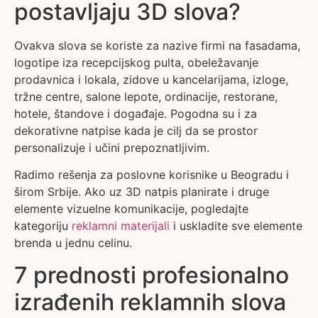
postavljaju 3D slova?
Ovakva slova se koriste za nazive firmi na fasadama,
logotipe iza recepcijskog pulta, obeležavanje
prodavnica i lokala, zidove u kancelarijama, izloge,
tržne centre, salone lepote, ordinacije, restorane,
hotele, štandove i događaje. Pogodna su i za
dekorativne natpise kada je cilj da se prostor
personalizuje i učini prepoznatljivim.
Radimo rešenja za poslovne korisnike u Beogradu i
širom Srbije. Ako uz 3D natpis planirate i druge
elemente vizuelne komunikacije, pogledajte
kategoriju
reklamni materijali
i uskladite sve elemente
brenda u jednu celinu.
7 prednosti profesionalno
izrađenih reklamnih slova