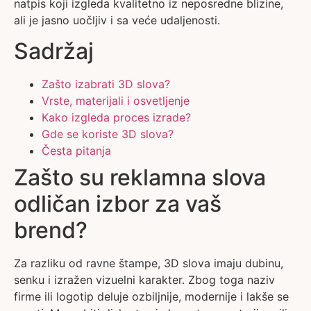
natpis koji izgleda kvalitetno iz neposredne blizine,
ali je jasno uočljiv i sa veće udaljenosti.
Sadržaj
Zašto izabrati 3D slova?
Vrste, materijali i osvetljenje
Kako izgleda proces izrade?
Gde se koriste 3D slova?
Česta pitanja
Zašto su reklamna slova
odličan izbor za vaš
brend?
Za razliku od ravne štampe, 3D slova imaju dubinu,
senku i izražen vizuelni karakter. Zbog toga naziv
firme ili logotip deluje ozbiljnije, modernije i lakše se