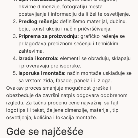
okvirne dimenzije, fotografiju mesta
postavljanja i informaciju da li želite osvetljenje.
Predlog rešenja:
definišemo materijal, dubinu,
boju, konstrukciju i način pričvršćivanja.
Priprema za proizvodnju:
grafičko rešenje se
prilagođava preciznom sečenju i tehničkim
zahtevima.
Izrada i kontrola:
elementi se obrađuju, sklapaju
i proveravaju pre isporuke.
Isporuka i montaža:
način montaže usklađuje se
sa vrstom zida, fasade, panela ili izloga.
Ovakav proces smanjuje mogućnost greške i
obezbeđuje da završni natpis odgovara odobrenom
izgledu. Za tačnu procenu cene najvažniji su fajl
logotipa ili tekst, željene dimenzije, materijal, tip
osvetljenja, količina i lokacija montaže.
Gde se najčešće