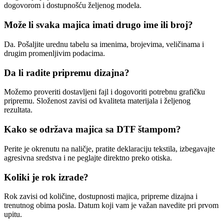
dogovorom i dostupnošću željenog modela.
Može li svaka majica imati drugo ime ili broj?
Da. Pošaljite urednu tabelu sa imenima, brojevima, veličinama i
drugim promenljivim podacima.
Da li radite pripremu dizajna?
Možemo proveriti dostavljeni fajl i dogovoriti potrebnu grafičku
pripremu. Složenost zavisi od kvaliteta materijala i željenog
rezultata.
Kako se održava majica sa DTF štampom?
Perite je okrenutu na naličje, pratite deklaraciju tekstila, izbegavajte
agresivna sredstva i ne peglajte direktno preko otiska.
Koliki je rok izrade?
Rok zavisi od količine, dostupnosti majica, pripreme dizajna i
trenutnog obima posla. Datum koji vam je važan navedite pri prvom
upitu.