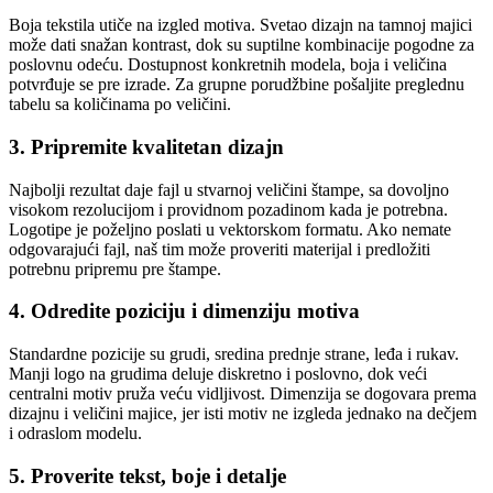
Boja tekstila utiče na izgled motiva. Svetao dizajn na tamnoj majici
može dati snažan kontrast, dok su suptilne kombinacije pogodne za
poslovnu odeću. Dostupnost konkretnih modela, boja i veličina
potvrđuje se pre izrade. Za grupne porudžbine pošaljite preglednu
tabelu sa količinama po veličini.
3. Pripremite kvalitetan dizajn
Najbolji rezultat daje fajl u stvarnoj veličini štampe, sa dovoljno
visokom rezolucijom i providnom pozadinom kada je potrebna.
Logotipe je poželjno poslati u vektorskom formatu. Ako nemate
odgovarajući fajl, naš tim može proveriti materijal i predložiti
potrebnu pripremu pre štampe.
4. Odredite poziciju i dimenziju motiva
Standardne pozicije su grudi, sredina prednje strane, leđa i rukav.
Manji logo na grudima deluje diskretno i poslovno, dok veći
centralni motiv pruža veću vidljivost. Dimenzija se dogovara prema
dizajnu i veličini majice, jer isti motiv ne izgleda jednako na dečjem
i odraslom modelu.
5. Proverite tekst, boje i detalje