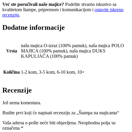
Već ste poručivali naše majice?
Podelite stvarno iskustvo sa
kvalitetom štampe, pripremom i komunikacijom i
ostavite iskrenu
recenziju
.
Dodatne informacije
naša majica O-izraz (100% pamuk), naša majica POLO
Vrsta
MAJICA (100% pamuk), naša majica DUKS
KAPULJAČA (100% pamuk)
Količina
1-2 kom, 3-5 kom, 6-10 kom, 10+
Recenzije
Još nema komentara.
Budite prvi koji će napisati recenziju za „Štampa na majicama“
Vaša adresa e-pošte neće biti objavljena.
Neophodna polja su
označena
*