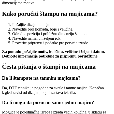
dimenzijama motiva.
Kako poručiti štampu na majicama?
Pošaljite dizajn ili ideju.
Navedite broj komada, boje i veličine.
Odredite poziciju i približnu dimenziju štampe.
Navedite namenu i željeni rok.
Proverite pripremu i podatke pre potvrde izrade.
Za ponudu pošaljite motiv, količinu, veličine i željeni datum.
Dobićete informacije potrebne za pripremu porudžbine.
Česta pitanja o štampi na majicama
Da li štampate na tamnim majicama?
Da, DTF tehnika je pogodna za svetle i tamne majice. Konačan
izgled zavisi od dizajna, boje i sastava tekstila.
Da li mogu da poručim samo jednu majicu?
Moguća je pojedinačna izrada i izrada većih količina, u skladu sa