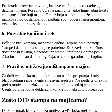
Pre izrade proverite pravopis, brojeve telefona, internet adrese,
datume i imena. Posebno obratite pažnju na tanke linije, sitan tekst i
elemente slične boji majice. Prikaz boja na ekranu može se
razlikovati od odštampanog rezultata zbog podešavanja monitora,
vrste tekstila i procesa štampe.
6. Potvrdite količinu i rok
Pošaljite broj komada, raspored veličina, željene boje, pozicije
štampe i datum kada su majice potrebne. Rok zavisi od količine,
dostupnosti tekstila, složenosti pripreme i trenutnog obima posla.
Ako imate fiksan datum događaja, navedite ga odmah pri upitu.
7. Pravilno održavajte odštampanu majicu
Za duži vek otiska majicu okrenite na naličje pre pranja, koristite
blag program i izbegavajte agresivna sredstva. Ne peglajte direktno
preko motiva i ne izlažite otisak nepotrebno visokoj temperaturi.
Uputstvo prilagodite deklaraciji konkretnog tekstilnog proizvoda.
Zašto DTF štampa na majicama?
DTF postupak je pogodan za motive sa više boja, prelazima,