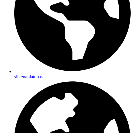
slikenaplatnu.rs