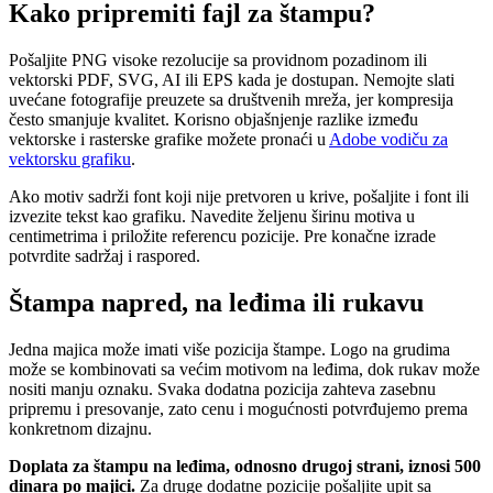
Kako pripremiti fajl za štampu?
Pošaljite PNG visoke rezolucije sa providnom pozadinom ili
vektorski PDF, SVG, AI ili EPS kada je dostupan. Nemojte slati
uvećane fotografije preuzete sa društvenih mreža, jer kompresija
često smanjuje kvalitet. Korisno objašnjenje razlike između
vektorske i rasterske grafike možete pronaći u
Adobe vodiču za
vektorsku grafiku
.
Ako motiv sadrži font koji nije pretvoren u krive, pošaljite i font ili
izvezite tekst kao grafiku. Navedite željenu širinu motiva u
centimetrima i priložite referencu pozicije. Pre konačne izrade
potvrdite sadržaj i raspored.
Štampa napred, na leđima ili rukavu
Jedna majica može imati više pozicija štampe. Logo na grudima
može se kombinovati sa većim motivom na leđima, dok rukav može
nositi manju oznaku. Svaka dodatna pozicija zahteva zasebnu
pripremu i presovanje, zato cenu i mogućnosti potvrđujemo prema
konkretnom dizajnu.
Doplata za štampu na leđima, odnosno drugoj strani, iznosi 500
dinara po majici.
Za druge dodatne pozicije pošaljite upit sa