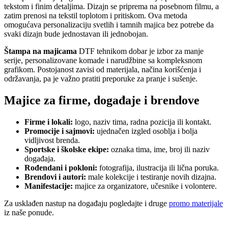
tekstom i finim detaljima. Dizajn se priprema na posebnom filmu, a
zatim prenosi na tekstil toplotom i pritiskom. Ova metoda
omogućava personalizaciju svetlih i tamnih majica bez potrebe da
svaki dizajn bude jednostavan ili jednobojan.
Štampa na majicama
DTF tehnikom dobar je izbor za manje
serije, personalizovane komade i narudžbine sa kompleksnom
grafikom. Postojanost zavisi od materijala, načina korišćenja i
održavanja, pa je važno pratiti preporuke za pranje i sušenje.
Majice za firme, događaje i brendove
Firme i lokali:
logo, naziv tima, radna pozicija ili kontakt.
Promocije i sajmovi:
ujednačen izgled osoblja i bolja
vidljivost brenda.
Sportske i školske ekipe:
oznaka tima, ime, broj ili naziv
događaja.
Rođendani i pokloni:
fotografija, ilustracija ili lična poruka.
Brendovi i autori:
male kolekcije i testiranje novih dizajna.
Manifestacije:
majice za organizatore, učesnike i volontere.
Za usklađen nastup na događaju pogledajte i druge
promo materijale
iz naše ponude.