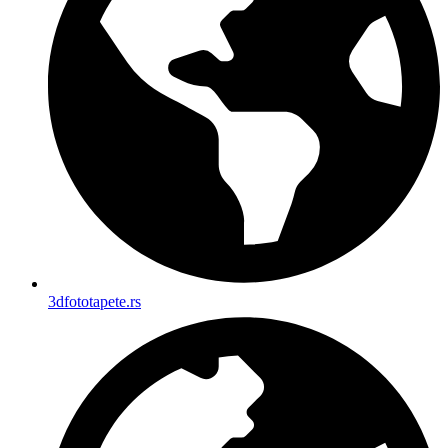
3dfototapete.rs