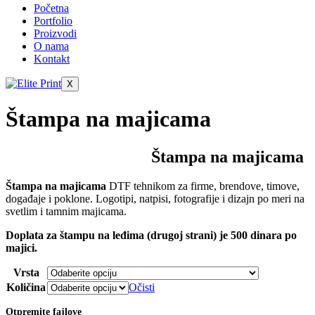
Početna
Portfolio
Proizvodi
O nama
Kontakt
X
Štampa na majicama
Štampa na majicama
Štampa na majicama
DTF tehnikom za firme, brendove, timove,
događaje i poklone. Logotipi, natpisi, fotografije i dizajn po meri na
svetlim i tamnim majicama.
Doplata za štampu na leđima (drugoj strani) je 500 dinara po
majici.
Vrsta
Količina
Očisti
Otpremite fajlove