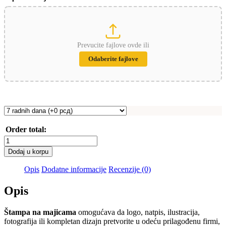
Prevucite fajlove ovde ili
Odaberite fajlove
Order total:
Štampa
na
Dodaj u korpu
majicama
količina
Opis
Dodatne informacije
Recenzije (0)
Opis
Štampa na majicama
omogućava da logo, natpis, ilustracija,
fotografija ili kompletan dizajn pretvorite u odeću prilagođenu firmi,