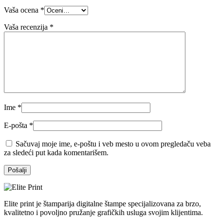
Vaša ocena
*
Vaša recenzija
*
Ime
*
E-pošta
*
Sačuvaj moje ime, e-poštu i veb mesto u ovom pregledaču veba
za sledeći put kada komentarišem.
Elite print je štamparija digitalne štampe specijalizovana za brzo,
kvalitetno i povoljno pružanje grafičkih usluga svojim klijentima.