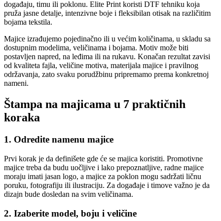
događaju, timu ili poklonu. Elite Print koristi DTF tehniku koja
pruža jasne detalje, intenzivne boje i fleksibilan otisak na različitim
bojama tekstila.
Majice izrađujemo pojedinačno ili u većim količinama, u skladu sa
dostupnim modelima, veličinama i bojama. Motiv može biti
postavljen napred, na leđima ili na rukavu. Konačan rezultat zavisi
od kvaliteta fajla, veličine motiva, materijala majice i pravilnog
održavanja, zato svaku porudžbinu pripremamo prema konkretnoj
nameni.
Štampa na majicama u 7 praktičnih
koraka
1. Odredite namenu majice
Prvi korak je da definišete gde će se majica koristiti. Promotivne
majice treba da budu uočljive i lako prepoznatljive, radne majice
moraju imati jasan logo, a majice za poklon mogu sadržati ličnu
poruku, fotografiju ili ilustraciju. Za događaje i timove važno je da
dizajn bude dosledan na svim veličinama.
2. Izaberite model, boju i veličine