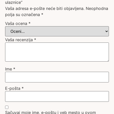
ulaznice“
Vaša adresa e-pošte neće biti objavljena.
Neophodna
polja su označena
*
Vaša ocena
*
Vaša recenzija
*
Ime
*
E-pošta
*
Sačuvaj moje ime, e-poštu i veb mesto u ovom