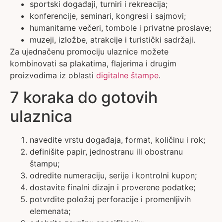
sportski događaji, turniri i rekreacija;
konferencije, seminari, kongresi i sajmovi;
humanitarne večeri, tombole i privatne proslave;
muzeji, izložbe, atrakcije i turistički sadržaji.
Za ujednačenu promociju ulaznice možete
kombinovati sa plakatima, flajerima i drugim
proizvodima iz oblasti
digitalne štampe
.
7 koraka do gotovih
ulaznica
navedite vrstu događaja, format, količinu i rok;
definišite papir, jednostranu ili obostranu
štampu;
odredite numeraciju, serije i kontrolni kupon;
dostavite finalni dizajn i proverene podatke;
potvrdite položaj perforacije i promenljivih
elemenata;