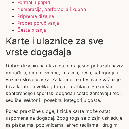
Formati i papiri
Numeracija, perforacija i kupon
Priprema dizajna
Proces poručivanja
Česta pitanja
Karte i ulaznice za sve
vrste događaja
Dobro dizajnirana ulaznica mora jasno prikazati naziv
događaja, datum, vreme, lokaciju, cenu, kategoriju i
važne uslove ulaska. Za koncerte i festivale važna je
brza kontrola velikog broja posetilaca. Pozorišta,
konferencije i sportski događaji često zahtevaju red,
sedište, sektor ili posebnu kategoriju gosta.
Pored praktične uloge, fizička karta može ostati
uspomena na događaj. Zbog toga se dizajn usklađuje
sa plakatima, pozivnicama, akreditacijama i drugim