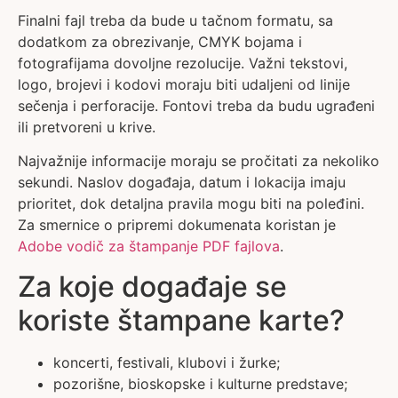
Finalni fajl treba da bude u tačnom formatu, sa
dodatkom za obrezivanje, CMYK bojama i
fotografijama dovoljne rezolucije. Važni tekstovi,
logo, brojevi i kodovi moraju biti udaljeni od linije
sečenja i perforacije. Fontovi treba da budu ugrađeni
ili pretvoreni u krive.
Najvažnije informacije moraju se pročitati za nekoliko
sekundi. Naslov događaja, datum i lokacija imaju
prioritet, dok detaljna pravila mogu biti na poleđini.
Za smernice o pripremi dokumenata koristan je
Adobe vodič za štampanje PDF fajlova
.
Za koje događaje se
koriste štampane karte?
koncerti, festivali, klubovi i žurke;
pozorišne, bioskopske i kulturne predstave;