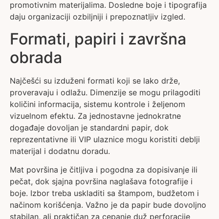
promotivnim materijalima. Dosledne boje i tipografija
daju organizaciji ozbiljniji i prepoznatljiv izgled.
Formati, papiri i završna
obrada
Najčešći su izduženi formati koji se lako drže,
proveravaju i odlažu. Dimenzije se mogu prilagoditi
količini informacija, sistemu kontrole i željenom
vizuelnom efektu. Za jednostavne jednokratne
događaje dovoljan je standardni papir, dok
reprezentativne ili VIP ulaznice mogu koristiti deblji
materijal i dodatnu doradu.
Mat površina je čitljiva i pogodna za dopisivanje ili
pečat, dok sjajna površina naglašava fotografije i
boje. Izbor treba uskladiti sa štampom, budžetom i
načinom korišćenja. Važno je da papir bude dovoljno
stabilan, ali praktičan za cepanje duž perforacije