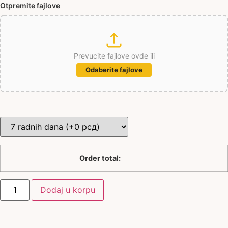
Otpremite fajlove
Prevucite fajlove ovde ili
Odaberite fajlove
Order total:
Dodaj u korpu