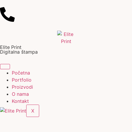
Elite Print
Digitalna štampa
Početna
Portfolio
Proizvodi
O nama
Kontakt
X